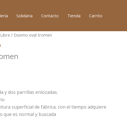
ería
Solidaria
Contacto
Tienda
Carrito
 Libre
/ Duomo oval tromen
a
romen
a y dos parrillas enlozadas.
ho
ntura superficial de fábrica, con el tiempo adquiere
do que es normal y buscada