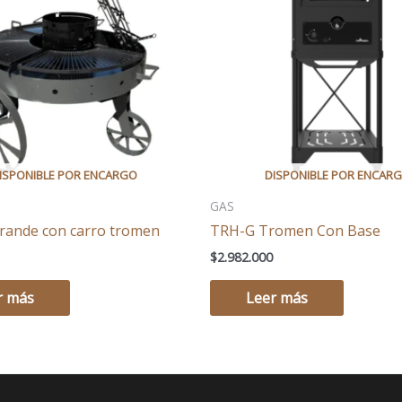
GAS
ande con carro tromen
TRH-G Tromen Con Base
$
2.982.000
r más
Leer más