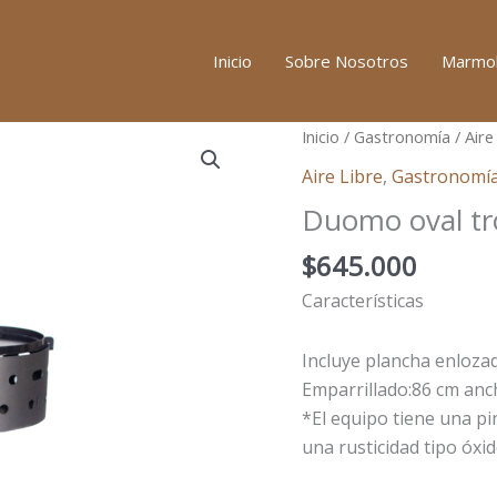
Inicio
Sobre Nosotros
Marmol
Duomo
Inicio
/
Gastronomía
/
Aire
oval
Aire Libre
,
Gastronomí
tromen
Duomo oval t
cantidad
$
645.000
Características
Incluye plancha enlozad
Emparrillado:86 cm anc
*El equipo tiene una pi
una rusticidad tipo óxi