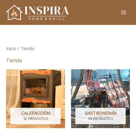
Ir
al
contenido
Inicio
/ Tienda
Tienda
CALEFACCIÓN
GASTRONOMÍA
52 PRODUCTOS
95 PRODUCTOS